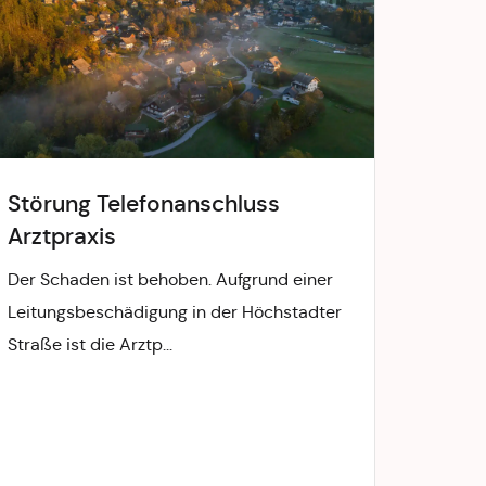
Störung Telefonanschluss
Rath
Arztpraxis
11.08
Der Schaden ist behoben. Aufgrund einer
Am Dien
Leitungsbeschädigung in der Höchstadter
Amtsst
Straße ist die Arztp...
Erster 