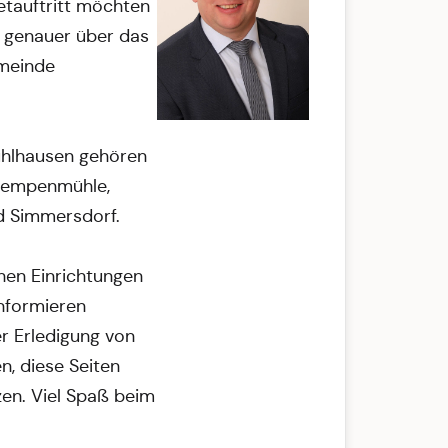
etauftritt möchten
d genauer über das
emeinde
hlhausen gehören
 Lempenmühle,
d Simmersdorf.
chen Einrichtungen
informieren
er Erledigung von
, diese Seiten
zen. Viel Spaß beim