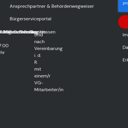
Ansprechpartner & Behördenwegweiser
Bürgerserviceportal
lossen
nstag
4:00
Mittwoch
Geschlossen
Donnerstag
Geschlossen
Freitag
Geschlossen
Und
Im
nach
7:00
Da
Vereinbarung
hr
i. d.
Er
R.
mit
einem/r
VG-
Mitarbeiter/in