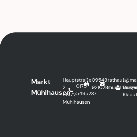
Hauptstraße
09548
rathaus@ma
1.
Markt
0175
2
921028
muehlhausen
Bürge
Mühlhausen
5495237
96172
Klaus 
Mühlhausen