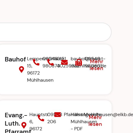
Bauhof
Lempenmühlweg
09548
0151
bauhof@markt-
09548
Mehr
15,
980873
40259332
muehlhausen.de
980601
lesen
96172
Mühlhausen
Evang.-
Hauptstr.
09548
Pfarramt.Muehlhausen@elkb.d
Hilfsangebote
Mehr
6,
206
Mühlhausen
Luth.
lesen
96172
- PDF
Pfarramt