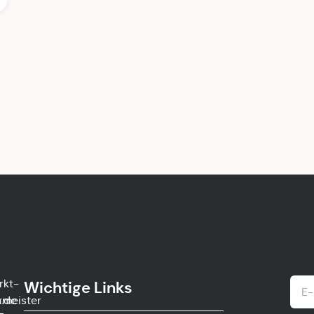
rkt-
Wichtige Links
.de
rmeister