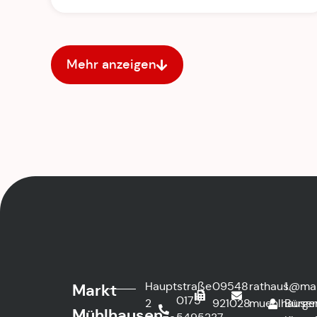
Mehr anzeigen
Hauptstraße
09548
rathaus@ma
1.
Markt
0175
2
921028
muehlhausen
Bürge
Mühlhausen