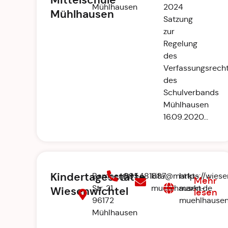
Mittelschule
Mühlhausen
2024
Mühlhausen
Satzung
zur
Regelung
des
Verfassungsrech
des
Schulverbands
Mühlhausen
16.09.2020...
Kindertagesstätte
Bamberger
095481887
kita@markt-
https://wies
Mehr
Str. 21,
muehlhausen.de
markt-
Wiesenwichtel
lesen
96172
muehlhausen
Mühlhausen