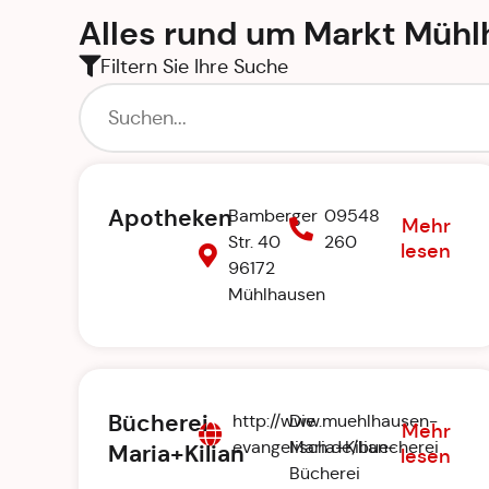
Alles rund um
Markt Mühl
Filtern Sie Ihre Suche
Apotheken
Bamberger
09548
Mehr
Str. 40
260
lesen
96172
Mühlhausen
Bücherei
http://www.muehlhausen-
Die
Mehr
evangelisch.de/buecherei
Maria+Kilian-
Maria+Kilian
lesen
Bücherei