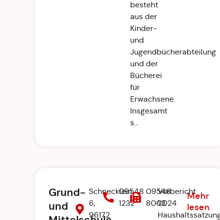
besteht
aus der
Kinder-
und
Jugendbücherabteilung
und der
Bücherei
für
Erwachsene.
Insgesamt
s...
Grund-
Schnecklein
09548
09548
Vorbericht
Mehr
6,
1232
8063
2024
und
lesen
96172
Haushaltssatzun