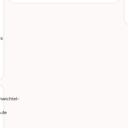
ts
enwichtel-
.de