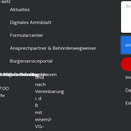
Faatz
Aktuelles
Digitales Amtsblatt
Formularcenter
Ansprechpartner & Behördenwegweiser
Bürgerserviceportal
lossen
nstag
4:00
Mittwoch
Geschlossen
Donnerstag
Geschlossen
Freitag
Geschlossen
Und
Im
nach
7:00
Da
Vereinbarung
hr
i. d.
Er
R.
mit
einem/r
VG-