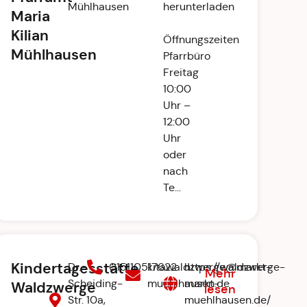
Mühlhausen
herunterladen
Maria
Kilian
Öffnungszeiten
Mühlhausen
Pfarrbüro
Freitag
10:00
Uhr –
12:00
Uhr
oder
nach
Te...
Kindertagesstätte
Dr.-
015110517622
kitawaldzwerge@markt-
https://waldzwerge-
Mehr
Scheiding-
muehlhausen.de
markt-
Waldzwerge
lesen
Str. 10a,
muehlhausen.de/