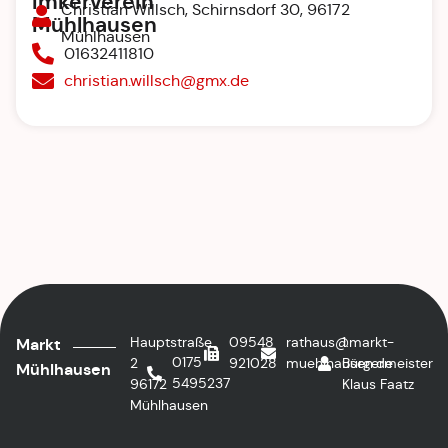
Imkerverein
Christian Willsch, Schirnsdorf 30, 96172
Mühlhausen
Mühlhausen
01632411810
christian.willsch@gmx.de
Hauptstraße
09548
rathaus@markt-
1.
Markt
0175
2
921028
muehlhausen.de
Bürgermeister
Mühlhausen
5495237
96172
Klaus Faatz
Mühlhausen