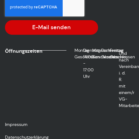
E-Mail senden
Montag
Dienstag
Mittwoch
Donnerstag
Freitag
Öffnungszeiten
Und
Geschlossen
14:00
Geschlossen
Geschlossen
Geschlossen
nach
-
Vereinbar
17:00
i. d.
Uhr
R.
mit
einem/r
VG-
Mitarbeite
Impressum
Datenschutzerklärung