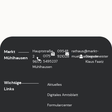
Hauptstraße
09548
rathaus@markt-
1.
Markt
0175
2
921028
muehlhausen.de
Bürgermeister
Mühlhausen
5495237
96172
Klaus Faatz
Mühlhausen
Wichtige
Aktuelles
Links
Digitales Amtsblatt
Formularcenter