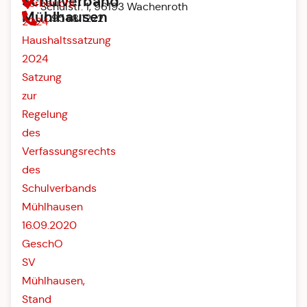
Schulverband
Vorbericht
Schulstr. 1, 96193 Wachenroth
Mühlhausen
09548 1222
2024
Haushaltssatzung
2024
Satzung
zur
Regelung
des
Verfassungsrechts
des
Schulverbands
Mühlhausen
16.09.2020
GeschO
SV
Mühlhausen,
Stand