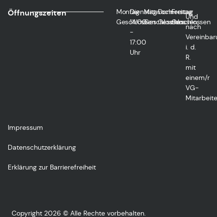
Montag
Dienstag
Mittwoch
Donnerstag
Freitag
Öffnungszeiten
Und
Geschlossen
14:00
Geschlossen
Geschlossen
Geschlossen
nach
-
Vereinbar
17:00
i. d.
Uhr
R.
mit
einem/r
VG-
Mitarbeite
Impressum
Datenschutzerklärung
Erklärung zur Barrierefreiheit
Copyright 2026 © Alle Rechte vorbehalten.