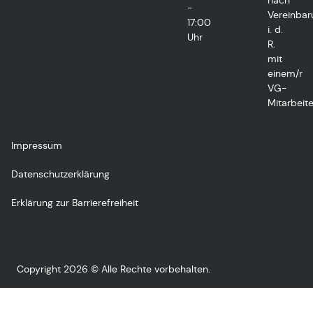
nach
-
Vereinbar
17:00
i. d.
Uhr
R.
mit
einem/r
VG-
Mitarbeite
Impressum
Datenschutzerklärung
Erklärung zur Barrierefreiheit
Copyright 2026 © Alle Rechte vorbehalten.