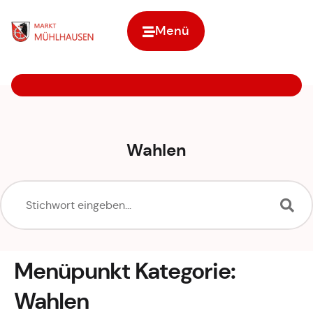
Inhalt
springen
Menü
Zur Startseite
Wahlen
Menüpunkt Kategorie:
Wahlen