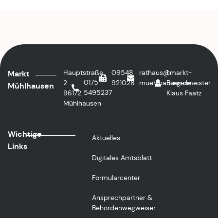
Hauptstraße
09548
rathaus@markt-
1.
Markt
0175
2
921028
muehlhausen.de
Bürgermeister
Mühlhausen
5495237
96172
Klaus Faatz
Mühlhausen
Wichtige
Aktuelles
Links
Digitales Amtsblatt
Formularcenter
Ansprechpartner &
Behördenwegweiser