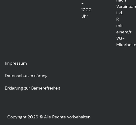
nach
-
Vereinbar
17:00
i. d.
Uhr
R.
mit
einem/r
VG-
Mitarbeite
Impressum
Datenschutzerklärung
Erklärung zur Barrierefreiheit
Copyright 2026 © Alle Rechte vorbehalten.