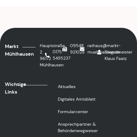
Hauptstraße
09548
rathaus@markt-
1.
Markt
0175
2
921028
muehlhausen.de
Bürgermeister
Mühlhausen
5495237
96172
Klaus Faatz
Mühlhausen
Wichtige
Aktuelles
Links
Digitales Amtsblatt
Formularcenter
Ansprechpartner &
Behördenwegweiser