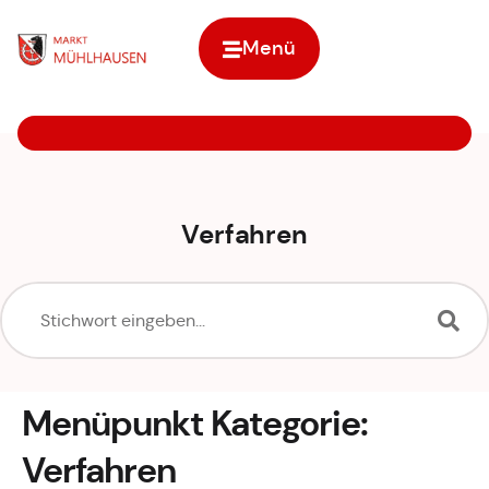
Inhalt
springen
Menü
Zur Startseite
Verfahren
Menüpunkt Kategorie:
Verfahren