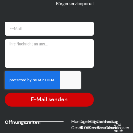
Bürgerserviceportal
E-Mail senden
Montag
Dienstag
Mittwoch
Donnerstag
Freitag
Öffnungszeiten
Und
Geschlossen
14:00
Geschlossen
Geschlossen
Geschlossen
nach