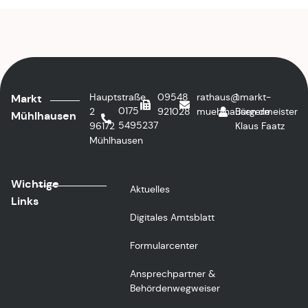
Hauptstraße
09548
rathaus@markt-
1.
Markt
0175
2
921028
muehlhausen.de
Bürgermeister
Mühlhausen
5495237
96172
Klaus Faatz
Mühlhausen
Wichtige
Aktuelles
Links
Digitales Amtsblatt
Formularcenter
Ansprechpartner &
Behördenwegweiser