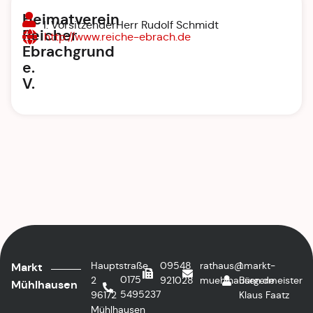
Heimatverein
1. VorsitzenderHerr Rudolf Schmidt
Reicher
http://www.reiche-ebrach.de
Ebrachgrund
e.
V.
Hauptstraße
09548
rathaus@markt-
1.
Markt
0175
2
921028
muehlhausen.de
Bürgermeister
Mühlhausen
5495237
96172
Klaus Faatz
Mühlhausen